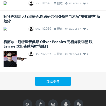
shunli2026
报道
2026-05-12
2
轻预亮相两大行业盛会,以医研共创引领光电术后“增效修护”新
趋势
shunli2026
报道
2026-05-07
0
梅丽尔・斯特里普佩戴 Oliver Peoples 亮相首映红毯 以
Lerrue 太阳镜续写时尚经典
shunli2026
报道
2026-04-23
4
加载更多