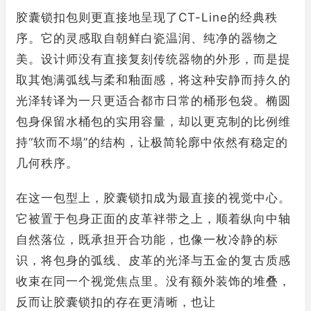
胶囊锁扣包则更直接地呈现了CT-Line的经典秩
序。它的灵感取自朝鲜白瓷温润、纯净的器物之
美。设计师没有直接复刻传统器物的外形，而是提
取其饱满弧线与柔和釉面感，将这种安静而持久的
光泽转译为一只更适合都市日常的桶形包袋。椭圆
包身保留水桶包的实用容量，却以更克制的比例维
持“软而不塌”的结构，让极简轮廓中依然有稳定的
几何秩序。
在这一包型上，胶囊锁扣成为最直接的视觉中心。
它被置于包身正面的皮革袢带之上，顺着纵向中轴
自然落位，既承担开合功能，也像一枚冷静的标
识，将包身的弧线、皮革的光泽与五金的复古质感
收束在同一个视觉焦点里。没有额外装饰的堆叠，
反而让胶囊锁扣的存在更清晰，也让