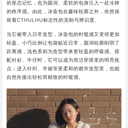
的形态记忆，也为圆润、柔软的包身注入一处冷静
的秩序感。由此，冰壶包在趣味轮廓之外，依然保
留着CTHULHU标志性的克制与辨识度。
当它被带入日常造型，冰壶包的时髦感又变得更加
轻盈。小巧比例让包袋贴近日常，圆润轮廓削弱了
距离感，浅色系则为造型带来更轻盈的呼吸感。搭
配衬衫、牛仔时，它可以成为简洁穿搭里的明亮焦
点；进入针织、半裙等更柔和的都市造型里，也能
自然衔接出轻松而精致的时髦感。