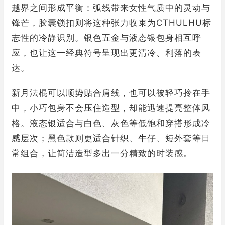
越界之间形成平衡：弧线带来女性气质中的灵动与
锋芒，胶囊锁扣则将这种张力收束为CTHULHU标
志性的冷静识别。银色五金与液态银包身相互呼
应，也让这一经典符号呈现出更清冷、利落的表
达。
新月法棍可以顺势贴合肩线，也可以被轻巧拎在手
中，小巧包身不会压住造型，却能迅速提亮整体风
格。液态银适合与白色、灰色等低饱和穿搭形成冷
感层次；黑色款则更适合针织、牛仔、短外套等日
常组合，让简洁造型多出一分精致的时装感。