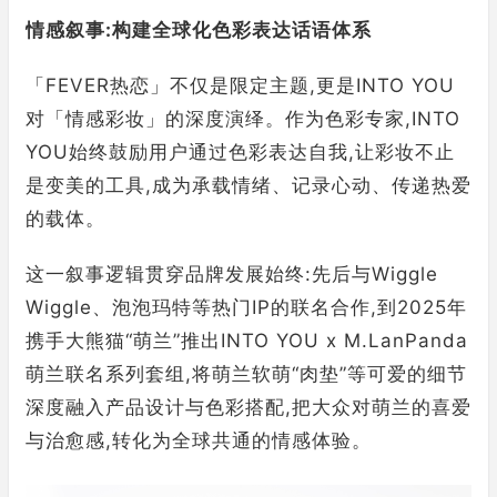
情感
叙事
:
构建
全球化色彩表达话语体系
「FEVER热恋」不仅是限定主题,更是INTO YOU
对「情感彩妆」的深度演绎。作为色彩专家,INTO
YOU始终鼓励用户通过色彩表达自我,让彩妆不止
是变美的工具,成为承载情绪、记录心动、传递热爱
的载体。
这一叙事逻辑贯穿品牌发展始终:先后与Wiggle
Wiggle、泡泡玛特等热门IP的联名合作,到2025年
携手大熊猫“萌兰”推出INTO YOU x M.LanPanda
萌兰联名系列套组,将萌兰软萌“肉垫”等可爱的细节
深度融入产品设计与色彩搭配,把大众对萌兰的喜爱
与治愈感,转化为全球共通的情感体验。