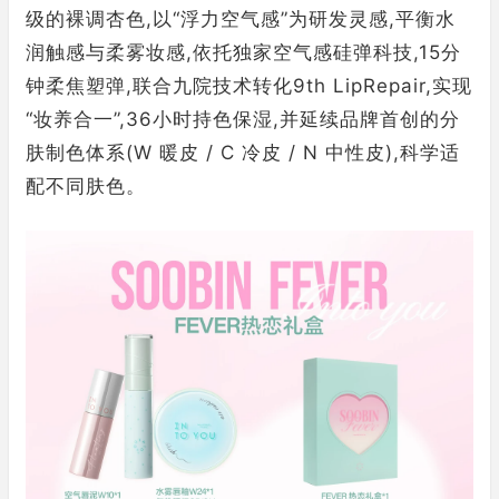
级的裸调杏色,以“浮力空气感”为研发灵感,平衡水
润触感与柔雾妆感,依托独家空气感硅弹科技,15分
钟柔焦塑弹,联合九院技术转化9th LipRepair,实现
“妆养合一”,36小时持色保湿,并延续品牌首创的分
肤制色体系(W 暖皮 / C 冷皮 / N 中性皮),科学适
配不同肤色。