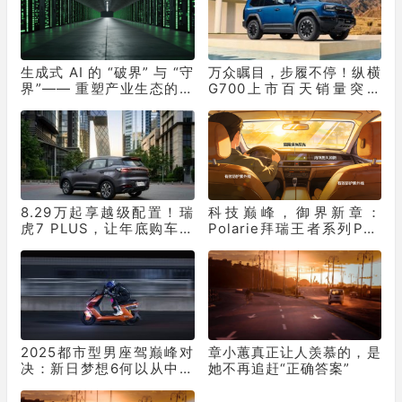
生成式 AI 的 “破界” 与 “守
万众瞩目，步履不停！纵横
界”—— 重塑产业生态的双
G700上市百天销量突破
重革命
10331辆！
8.29万起享越级配置！瑞
科技巅峰，御界新章：
虎7 PLUS，让年底购车再
Polarie拜瑞王者系列P70
不用妥协
窗膜重塑车膜行业标准
2025都市型男座驾巅峰对
章小蕙真正让人羡慕的，是
决：新日梦想6何以从中突
她不再追赶“正确答案”
出“重围”？