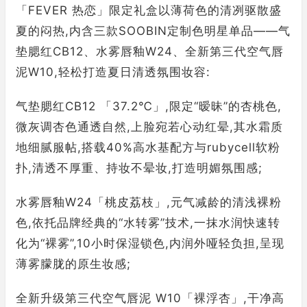
「FEVER 热恋」限定礼盒以薄荷色的清冽驱散盛
夏的闷热,内含三款SOOBIN定制色明星单品——气
垫腮红CB12、水雾唇釉W24、全新第三代空气唇
泥W10,轻松打造夏日清透氛围妆容:
气垫腮红CB12 「37.2℃」,限定“暧昧”的杏桃色,
微灰调杏色通透自然,上脸宛若心动红晕,其水霜质
地细腻服帖,搭载40%高水基配方与rubycell软粉
扑,清透不厚重、持妆不晕妆,打造明媚氛围感;
水雾唇釉W24「桃皮荔枝」,元气减龄的清浅裸粉
色,依托品牌经典的“水转雾”技术,一抹水润快速转
化为“裸雾”,10小时保湿锁色,内润外哑轻负担,呈现
薄雾朦胧的原生妆感;
全新升级第三代空气唇泥 W10「裸浮杏」,干净高