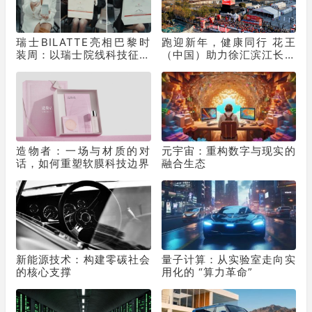
瑞士BILATTE亮相巴黎时
跑迎新年，健康同行 花王
装周：以瑞士院线科技征服
（中国）助力徐汇滨江长跑
秀场，获好莱坞顶级化妆师
节为2025画上活力句点
挚荐
造物者：一场与材质的对
元宇宙：重构数字与现实的
话，如何重塑软膜科技边界
融合生态
新能源技术：构建零碳社会
量子计算：从实验室走向实
的核心支撑
用化的 “算力革命”