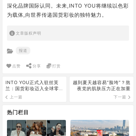
深化品牌国际认同。未来,INTO YOU将继续以色彩
为载体,向世界传递国货彩妆的独特魅力。
文章版权声明
报道
点赞
分享
打赏
INTO YOU正式入驻丝芙
越到夏天越容易“脸垮”？熬
兰：国货彩妆迈入全球零
夜党的肌肤压力正在加重
售核心渠道
上一篇
下一篇
热门栏目