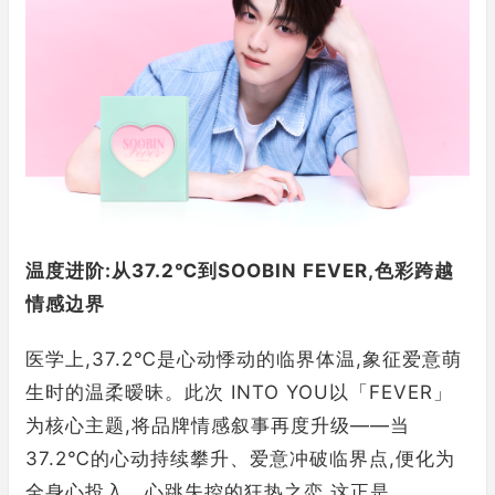
温度
进阶
:
从
37.2℃
到
SOOBIN FEVER,色彩
跨越
情感边界
医学上,37.2℃是心动悸动的临界体温,象征爱意萌
生时的温柔暧昧。此次 INTO YOU以「FEVER」
为核心主题,将品牌情感叙事再度升级——当
37.2℃的心动持续攀升、爱意冲破临界点,便化为
全身心投入、心跳失控的狂热之恋,这正是