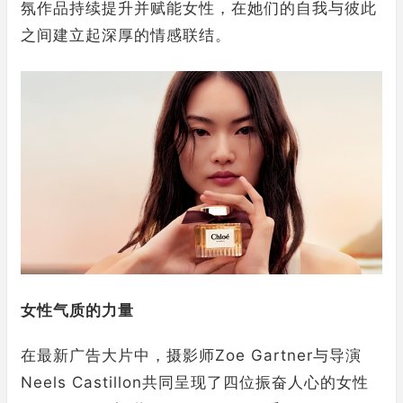
氛作品持续提升并赋能女性，在她们的自我与彼此
之间建立起深厚的情感联结。
女性气质的力量
在最新广告大片中，摄影师Zoe Gartner与导演
Neels Castillon共同呈现了四位振奋人心的女性