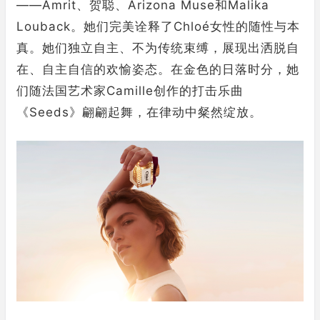
——Amrit、贺聪、Arizona Muse和Malika
Louback。她们完美诠释了Chloé女性的随性与本
真。她们独立自主、不为传统束缚，展现出洒脱自
在、自主自信的欢愉姿态。在金色的日落时分，她
们随法国艺术家Camille创作的打击乐曲
《Seeds》翩翩起舞，在律动中粲然绽放。