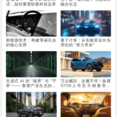
话，如何重塑软膜科技边界
融合生态
新能源技术：构建零碳社会
量子计算：从实验室走向实
的核心支撑
用化的 “算力革命”
生成式 AI 的 “破界” 与 “守
万众瞩目，步履不停！纵横
界”—— 重塑产业生态的双
G700上市百天销量突破
重革命
10331辆！