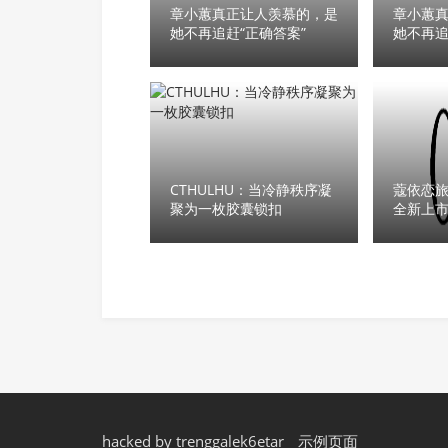
章小蕙真正让人羡慕的，是
章小蕙
她不再追赶“正确答案”
她不再追
CTHULHU：当冷静秩序凝
蔻依恋
聚为一枚胶囊锁扣
全新上
hacked by trenggalek6etar
示例页面