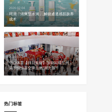
2026-02-04
珂润「清爽型水润」,解锁通透感肌肤养
成术
2026-03-26
中乔体育【日日有财】活动闪现兰州，
吴宇恒惊喜空降点燃“潮力场”
热门标签