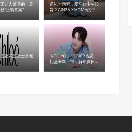
真正让人羡慕的，是
送礼时间紧，爱马仕专柜没
赶“正确答案”
货？GINZA XIAOMA的中
环新店值得看看
旅埃及花园女士香氛
INTO YOU「FEVER热恋」
市
礼盒全新上市，解锁夏日色
彩美学