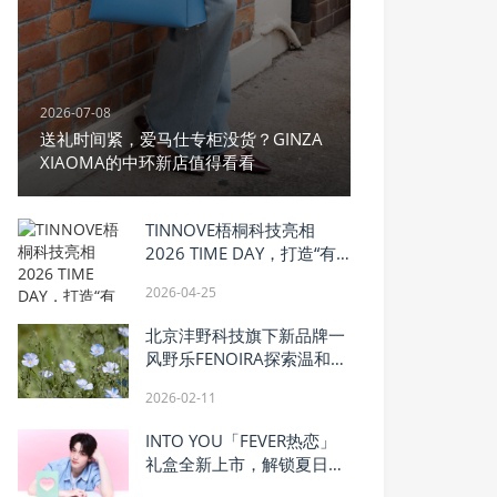
2026-07-08
送礼时间紧，爱马仕专柜没货？GINZA
XIAOMA的中环新店值得看看
TINNOVE梧桐科技亮相
2026 TIME DAY，打造“有
温度的AI座舱体验”
2026-04-25
北京沣野科技旗下新品牌一
风野乐FENOIRA探索温和有
效护肤新路径
2026-02-11
INTO YOU「FEVER热恋」
礼盒全新上市，解锁夏日色
彩美学