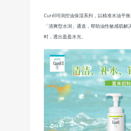
Curél珂润控油保湿系列，以精准水油
「清爽型水润」通道，帮助油性敏感肌解
时，透出盈盈水光。