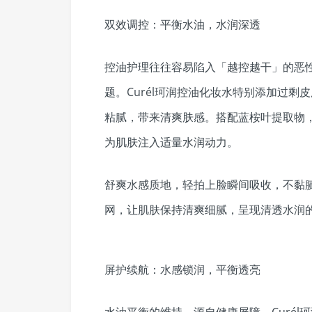
双效调控：平衡水油，水润深透
控油护理往往容易陷入「越控越干」的恶性
题。Curél珂润控油化妆水特别添加过
粘腻，带来清爽肤感。搭配蓝桉叶提取物
为肌肤注入适量水润动力。
舒爽水感质地，轻拍上脸瞬间吸收，不黏
网，让肌肤保持清爽细腻，呈现清透水润
屏护续航：水感锁润，平衡透亮
水油平衡的维持，源自健康屏障。Curé