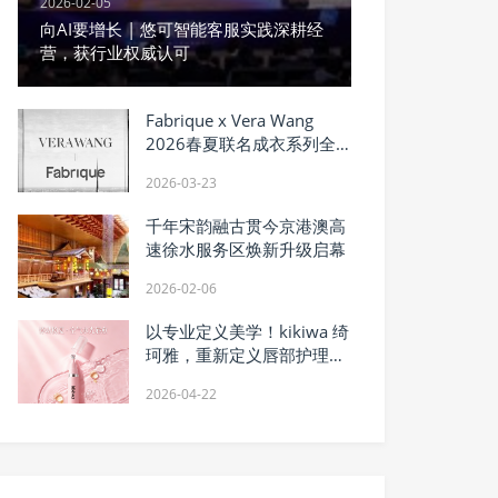
2026-02-05
向AI要增长 | 悠可智能客服实践深耕经
营，获行业权威认可
Fabrique x Vera Wang
2026春夏联名成衣系列全
球首发 沉浸式城市派对点亮
2026-03-23
纽约天际线
千年宋韵融古贯今京港澳高
速徐水服务区焕新升级启幕
2026-02-06
以专业定义美学！kikiwa 绮
珂雅，重新定义唇部护理专
家
2026-04-22