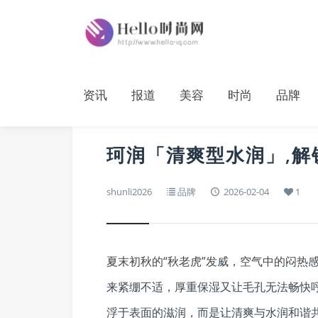
资讯
报道
美容
时尚
品牌
珂润「清爽型水润」,解
shunli2026
品牌
2026-02-04
1
夏末初秋的“秋老虎”发威，空气中的闷热
来紧绷不适，厚重保湿又让毛孔无法畅快
浮于表面的滋润，而是让清爽与水润和谐