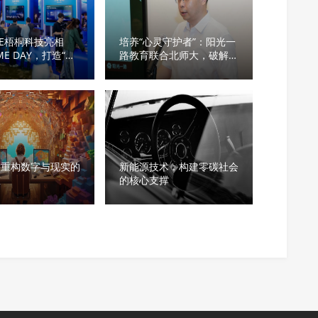
OVE梧桐科技亮相
培养“心灵守护者”：阳光一
IME DAY，打造“有
路教育联合北师大，破解家
I座舱体验”
庭心理教育专业人才之渴
：重构数字与现实的
新能源技术：构建零碳社会
态
的核心支撑