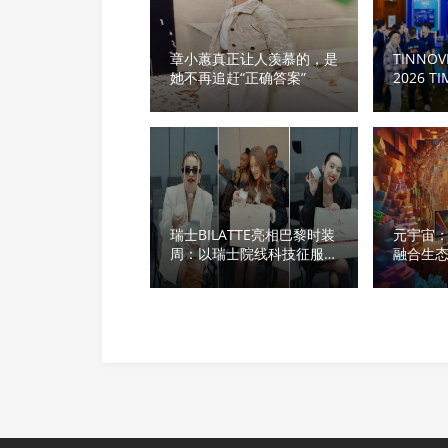
章小蕙真正让人羡慕的，是
TINN
她不再追赶“正确答案”
2026 T
温度的A
瑞士BILATTE亮相巴黎时装
元宇宙
周：以瑞士院线科技征服秀
融合生
场，获好莱坞顶级化妆师挚
荐