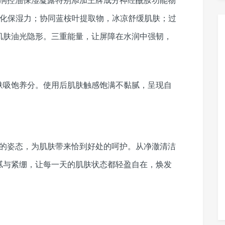
强化保湿力；协同蓝桉叶提取物，冰凉舒缓肌肤；过
肌肤油光隐形。三重能量，让屏障在水润中强韧，
肤吸饱养分。使用后肌肤触感饱满不黏腻，呈现自
温柔的姿态，为肌肤带来恰到好处的呵护。从净澈清洁
腻与紧绷，让每一天的肌肤状态都轻盈自在，焕发