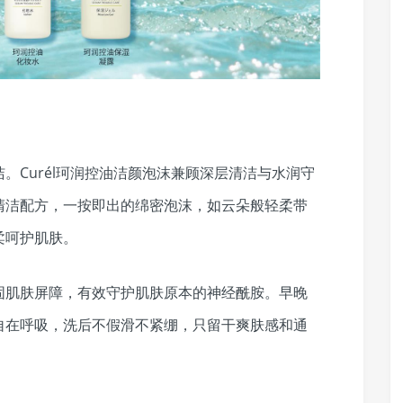
。Curél珂润控油洁颜泡沫兼顾深层清洁与水润守
清洁配方，一按即出的绵密泡沫，如云朵般轻柔带
柔呵护肌肤。
固肌肤屏障，有效守护肌肤原本的神经酰胺。早晚
自在呼吸，洗后不假滑不紧绷，只留干爽肤感和通