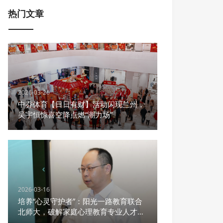
热门文章
2026-03-26
中乔体育【日日有财】活动闪现兰州，
吴宇恒惊喜空降点燃“潮力场”
2026-03-16
培养“心灵守护者”：阳光一路教育联合
北师大，破解家庭心理教育专业人才之
渴