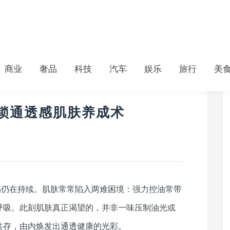
商业
奢品
科技
汽车
娱乐
旅行
美
锁通透感肌肤养成术
感仍在持续。肌肤常常陷入两难困境：强力控油常带
呼吸。此刻肌肤真正渴望的，并非一味压制油光或
共存，由内焕发出通透健康的光彩。