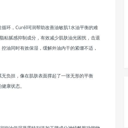
循环，Curél珂润帮助改善油敏肌1水油平衡的难
剩皮脂粘腻感抑制成分，有效减少肌肤油光困扰，击退
，控油同时有效保湿，缓解外油内干的紧绷不适，
腻无负担，像在肌肤表面撑起了一张无形的平衡
的健康状态。
l珂润控油保湿凝露特别添加王牌成分神经酰胺功能物