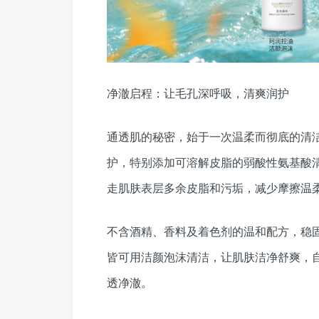
净澈启程：让毛孔深呼吸，清爽润护
通透肌的秘密，始于一次温柔而彻底的清洁
护，特别添加可溶解皮脂的弱酸性氨基酸
走肌肤表层多余皮脂和污垢，减少摩擦温
不含酒精、香料及着色剂的温和配方，稳
皆可用洁颜泡沫清洁，让肌肤洁净舒爽，
透净澈。